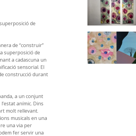
 superposició de
nera de “construir”
la superposició de
gnant a cadascuna un
ificació sensorial. El
 de construcció durant
 banda, a un conjunt
’estat anímic. Dins
t molt rellevant.
cions musicals en una
pre una via per
podem fer servir una