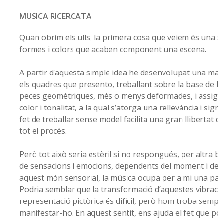
MUSICA RICERCATA
Quan obrim els ulls, la primera cosa que veiem és una
formes i colors que acaben component una escena.
A partir d’aquesta simple idea he desenvolupat una ma
els quadres que presento, treballant sobre la base de 
peces geomètriques, més o menys deformades, i assi
color i tonalitat, a la qual s’atorga una rellevància i sign
fet de treballar sense model facilita una gran llibertat
tot el procés.
Però tot això seria estèril si no respongués, per altra
de sensacions i emocions, dependents del moment i de l
aquest món sensorial, la música ocupa per a mi una par
Podria semblar que la transformació d’aquestes vibra
representació pictòrica és difícil, però hom troba sem
manifestar-ho. En aquest sentit, ens ajuda el fet que 