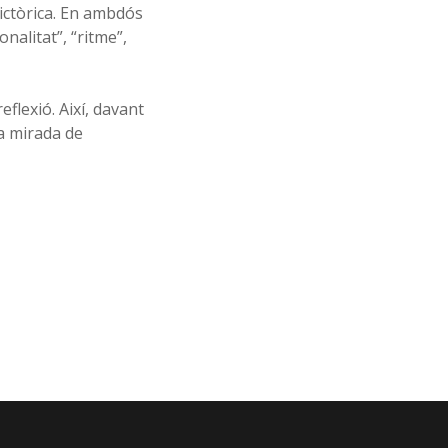
pictòrica. En ambdós
onalitat”, “ritme”,
flexió. Així, davant
a mirada de