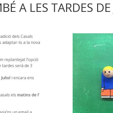
BÉ A LES TARDES DE J
adició dels Casals
s adaptar-lo a la nova
m replantejat l’opció
e tardes serà de 3
 Juliol
i encara ens
asals els
matins de l’
via’ns un email a