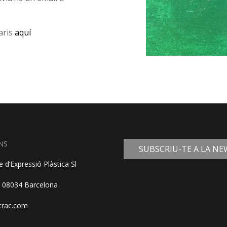
aris
aquí
NS
SUBSCRIU-TE A LA N
 d’Expressió Plàstica Sl
, 08034 Barcelona
trac.com