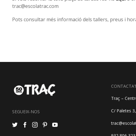
trac@escolatrac.com
Pots consultar més informació dels tallers, preus i hor
CONTACTA’
Traç – Centre
C/ Paletes 3
SEGUEIX-NOS
trac@escola
932 806 323