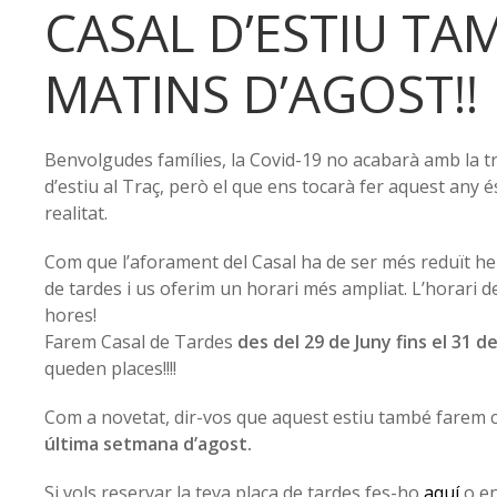
CASAL D’ESTIU TAM
MATINS D’AGOST!!
Benvolgudes famílies, la Covid-19 no acabarà amb la tr
d’estiu al Traç, però el que ens tocarà fer aquest any é
realitat.
Com que l’aforament del Casal ha de ser més reduït he
de tardes i us oferim un horari més ampliat. L’horari d
hores!
Farem Casal de Tardes
des del 29 de Juny fins el 31 de
queden places!!!!
Com a novetat, dir-vos que aquest estiu també farem c
última setmana d’agost.
Si vols reservar la teva plaça de tardes fes-ho
aquí
o en