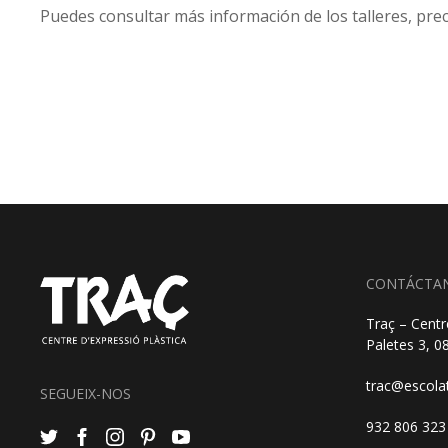
Puedes consultar más información de los talleres, pre
CONTÁCTA
Traç – Centr
Paletes 3, 
trac@escola
SEGUEIX-NOS
932 806 323