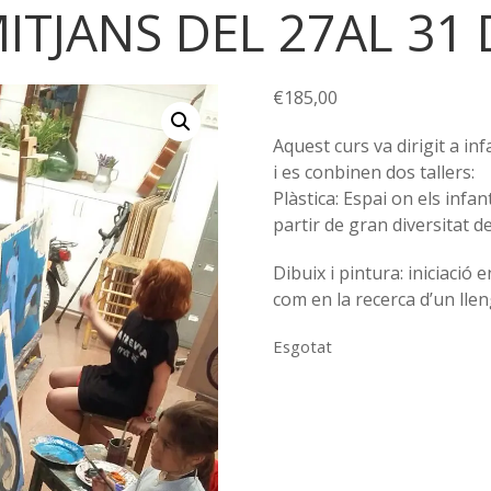
MITJANS DEL 27AL 31
€
185,00
Aquest curs va dirigit a in
i es conbinen dos tallers:
Plàstica: Espai on els infa
partir de gran diversitat d
Dibuix i pintura: iniciació 
com en la recerca d’un lle
Esgotat