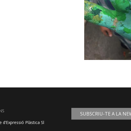
NS
SUBSCRIU-TE A LA N
 d’Expressió Plàstica Sl