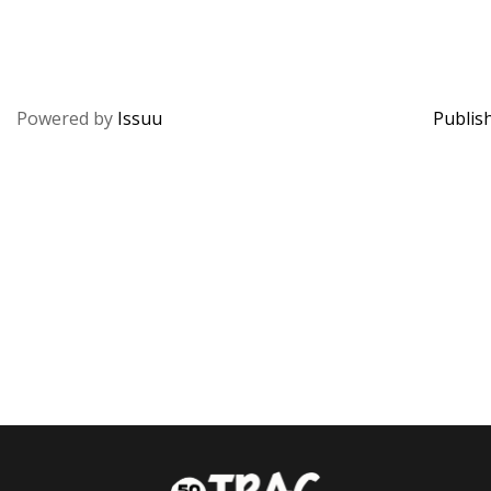
Powered by
Issuu
Publish