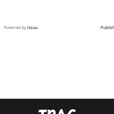
Powered by
Issuu
Publish