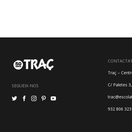
CONTACTA’
Traç – Centre
C/ Paletes 3
SEGUEIX-NOS
trac@escola
932 806 323