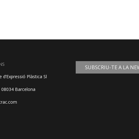
NS
SUBSCRIU-TE A LA N
 d’Expressió Plàstica Sl
, 08034 Barcelona
trac.com