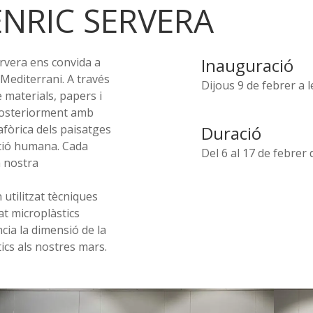
NRIC SERVERA
Inauguració
rvera ens convida a
 Mediterrani. A través
Dijous 9 de febrer a 
e materials, papers i
s posteriorment amb
afòrica dels paisatges
Duració
cció humana. Cada
Del 6 al 17 de febrer 
a nostra
 utilitzat tècniques
at microplàstics
ncia la dimensió de la
ics als nostres mars.