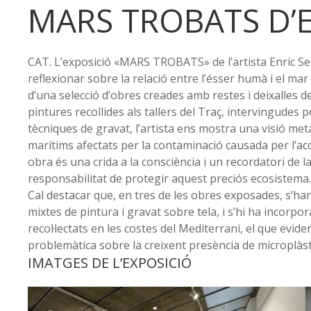
MARS TROBATS D’E
CAT. L’exposició «MARS TROBATS» de l’artista Enric Se
reflexionar sobre la relació entre l’ésser humà i el mar
d’una selecció d’obres creades amb restes i deixalles d
pintures recollides als tallers del Traç, intervingude
tècniques de gravat, l’artista ens mostra una visió met
marítims afectats per la contaminació causada per l’a
obra és una crida a la consciència i un recordatori de l
responsabilitat de protegir aquest preciós ecosistema.
Cal destacar que, en tres de les obres exposades, s’han
mixtes de pintura i gravat sobre tela, i s’hi ha incorpor
recol·lectats en les costes del Mediterrani, el que evide
problemàtica sobre la creixent presència de microplàst
IMATGES DE L’EXPOSICIÓ