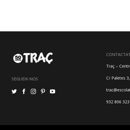
CONTACTA’
Traç – Centre
C/ Paletes 3
SEGUEIX-NOS
trac@escola
932 806 323