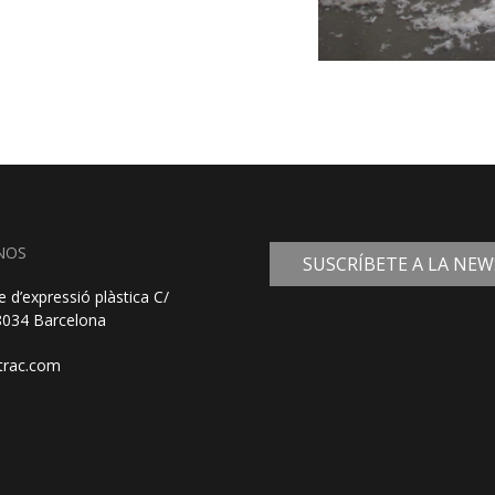
NOS
SUSCRÍBETE A LA NE
e d’expressió plàstica C/
08034 Barcelona
trac.com