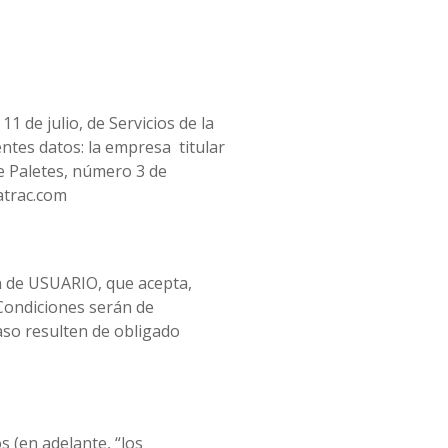
1 de julio, de Servicios de la
entes datos: la empresa titular
le Paletes, número 3 de
atrac.com
ón de USUARIO, que acepta,
 Condiciones serán de
aso resulten de obligado
 (en adelante, “los