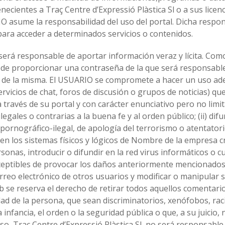
necientes a Traç Centre d’Expressió Plàstica Sl o a sus lice
O asume la responsabilidad del uso del portal. Dicha respons
para acceder a determinados servicios o contenidos.
será responsable de aportar información veraz y lícita. Com
uede proporcionar una contraseña de la que será responsab
al de la misma. El USUARIO se compromete a hacer un uso ad
ervicios de chat, foros de discusión o grupos de noticias) 
 través de su portal y con carácter enunciativo pero no limit
s, ilegales o contrarias a la buena fe y al orden público; (ii) 
 pornográfico-ilegal, de apología del terrorismo o atentator
en los sistemas físicos y lógicos de Nombre de la empresa cr
onas, introducir o difundir en la red virus informáticos o 
ceptibles de provocar los daños anteriormente mencionados; (
correo electrónico de otros usuarios y modificar o manipular
b se reserva el derecho de retirar todos aquellos comentari
dad de la persona, que sean discriminatorios, xenófobos, rac
a infancia, el orden o la seguridad pública o que, a su juicio
aso, Traç Centre d’Expressió Plàstica Sl no será responsable