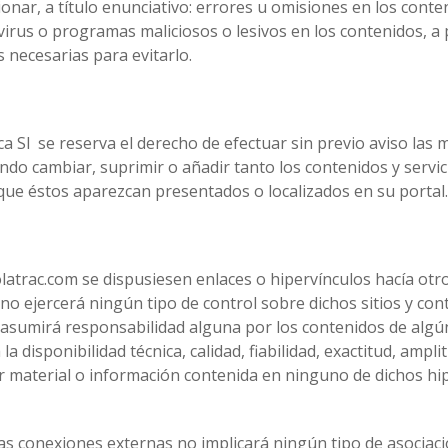
nar, a título enunciativo: errores u omisiones en los conten
e virus o programas maliciosos o lesivos en los contenidos, 
 necesarias para evitarlo.
ca Sl se reserva el derecho de efectuar sin previo aviso las
ndo cambiar, suprimir o añadir tanto los contenidos y servic
que éstos aparezcan presentados o localizados en su portal.
atrac.com se dispusiesen enlaces o hipervínculos hacía otros
 no ejercerá ningún tipo de control sobre dichos sitios y co
l asumirá responsabilidad alguna por los contenidos de algú
la disponibilidad técnica, calidad, fiabilidad, exactitud, ampli
r material o información contenida en ninguno de dichos hip
as conexiones externas no implicará ningún tipo de asociaci