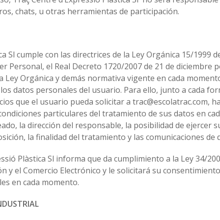
oros, chats, u otras herramientas de participación.
ca Sl cumple con las directrices de la Ley Orgánica 15/1999 d
er Personal, el Real Decreto 1720/2007 de 21 de diciembre p
la Ley Orgánica y demás normativa vigente en cada momento,
los datos personales del usuario. Para ello, junto a cada fo
icios que el usuario pueda solicitar a trac@escolatrac.com, ha
 condiciones particulares del tratamiento de sus datos en ca
eado, la dirección del responsable, la posibilidad de ejercer 
osición, la finalidad del tratamiento y las comunicaciones de 
sió Plàstica Sl informa que da cumplimiento a la Ley 34/2002
ón y el Comercio Electrónico y le solicitará su consentimient
ales en cada momento.
NDUSTRIAL