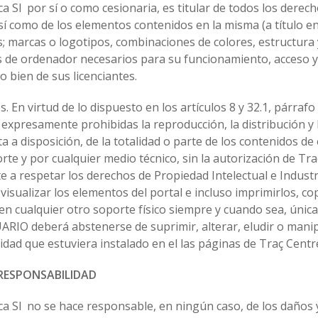
ca Sl por sí o como cesionaria, es titular de todos los derec
sí como de los elementos contenidos en la misma (a título e
s; marcas o logotipos, combinaciones de colores, estructura 
de ordenador necesarios para su funcionamiento, acceso y us
o bien de sus licenciantes.
 En virtud de lo dispuesto en los artículos 8 y 32.1, párrafo
 expresamente prohibidas la reproducción, la distribución y 
a a disposición, de la totalidad o parte de los contenidos de
rte y por cualquier medio técnico, sin la autorización de Tra
a respetar los derechos de Propiedad Intelectual e Industri
 visualizar los elementos del portal e incluso imprimirlos, co
en cualquier otro soporte físico siempre y cuando sea, única
ARIO deberá abstenerse de suprimir, alterar, eludir o manip
dad que estuviera instalado en el las páginas de Traç Centre 
 RESPONSABILIDAD
ca Sl no se hace responsable, en ningún caso, de los daños y