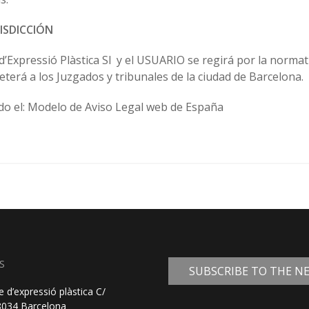
RISDICCIÓN
d’Expressió Plàstica Sl y el USUARIO se regirá por la norma
terá a los Juzgados y tribunales de la ciudad de Barcelona.
do el: Modelo de Aviso Legal web de España
S
SUBSCRIBE TO THE 
e d’expressió plàstica C/
08034 Barcelona