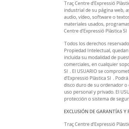
Traç Centre d’Expressió Plàsti
industrial de su página web, a
audio, vídeo, software o texto
materiales usados, programas 
Centre d’Expressió Plàstica Sl 
Todos los derechos reservados.
Propiedad Intelectual, quedan
incluida su modalidad de puest
comerciales, en cualquier sopo
Sl . El USUARIO se compromete 
d’Expressió Plàstica Sl . Podrá
disco duro de su ordenador o 
uso personal y privado. El USU
protección o sistema de seguri
EXCLUSIÓN DE GARANTÍAS Y
Traç Centre d’Expressió Plàsti