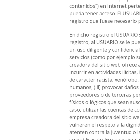
contenidos”) en Internet perte
pueda tener acceso. El USUARI
registro que fuese necesario 
En dicho registro el USUARIO 
registro, al USUARIO se le p
un uso diligente y confidenci
servicios (como por ejemplo s
creadora del sitio web ofrece a
incurrir en actividades ilícita
de carácter racista, xenófobo,
humanos; (iii) provocar daños 
proveedores o de terceras pers
físicos o lógicos que sean sus
caso, utilizar las cuentas de 
empresa creadora del sitio we
vulneren el respeto a la digni
atenten contra la juventud o l
su publicación. En cualquier c