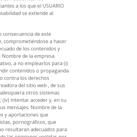
nciantes a los que el USUARIO
abilidad se extiende al
o consecuencia de este
le, comprometiéndose a hacer
ecuado de los contenidos y
que Nombre de la empresa
ativo, a no emplearlos para (i)
difundir contenidos o propaganda
io contra los derechos
eadora del sitio web , de sus
cualesquiera otros sistemas
iv) intentar acceder y, en su
 sus mensajes. Nombre de la
os y aportaciones que
istas, pornográficos, que
, no resultaran adecuados para
 de las opiniones vertidas por