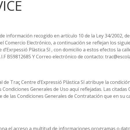
VICE
e información recogido en artículo 10 de la Ley 34/2002, de 1
el Comercio Electrónico, a continuación se reflejan los sigui
d’Exrpessió Plàstica Sl , con domicilio a estos efectos la cal
I.F B59812685 Y Correo electrónico de contacto: trac@escol
al de Traç Centre d’Expressió Plàstica Sl atribuye la condici
s Condiciones Generales de Uso aquí reflejadas. Las citadas
 de las Condiciones Generales de Contratación que en su c
na el acceso a multitud de informaciones,programas o datos