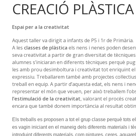
CREACIÓ PLÀSTICA 
Espai per a la creativitat
Aquest taller va dirigit a infants de P5 i 1r de Primària.
A les
classes de plàstica
els nens i nenes poden desenv
seva creativitat a partir de gran diversitat de tècniques
alumnes s’iniciaran en diferents tècniques perquè pugui
les amb prou desimboltura i creativitat tot enriquint e
expressiu. Treballarem també amb projectes col·lectius
treball en equip. A partir d’aquesta edat, els nens i n
representar el món que veuen, per això treballem l’obs
l’estimulació de la creativitat
, valorant el procés crea
encara que també donem importància al resultat obtin
Els treballs es proposen a tot el grup classe perquè tots e
es vagin iniciant en el maneig dels diferents materials i t
introduint diferents materials, com pintures, ceres, aquarel·