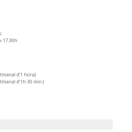
:
h-17.30h
etmanal d’1 hora)
etmanal d’1h 30 min.)