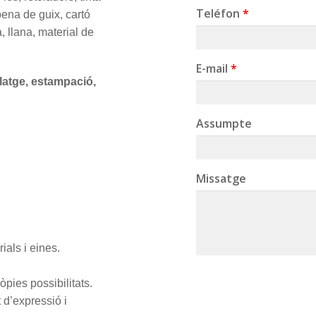
Teléfon
*
bena de guix, cartó
, llana, material de
E-mail
*
latge, estampació,
Assumpte
Missatge
ials i eines.
òpies possibilitats.
t d’expressió i