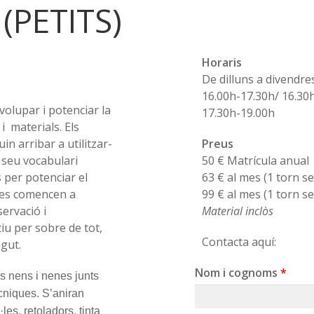
(PETITS)
Horaris
De dilluns a divendres
16.00h-17.30h/ 16.30
olupar i potenciar la
17.30h-19.00h
 i materials. Els
n arribar a utilitzar-
Preus
l seu vocabulari
50 € Matrícula anual
 per potenciar el
63 € al mes (1 torn s
enes comencen a
99 € al mes (1 torn s
ervació i
Material inclòs
tiu per sobre de tot,
Contacta aquí:
gut.
Nom i cognoms
*
ls nens i nenes junts
ècniques. S’aniran
les, retoladors, tinta