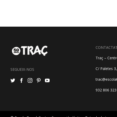
CONTACTA’
Traç – Centre
C/ Paletes 3
SEGUEIX-NOS
trac@escola
932 806 323