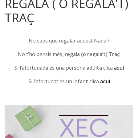
REGALA ( O REGALA’T)
TRAÇ
No saps què regalar aquest Nadal?
No t’ho pensis més,
regala (o regala’t) Traç
!
Si l’afortunada és una persona
adulta
clica
aquí
Si l’afortunat és un
infant
clica
aquí