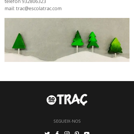
telèfon 932806323
mail: trac@escolatrac.com
SEGUEIX-NOS