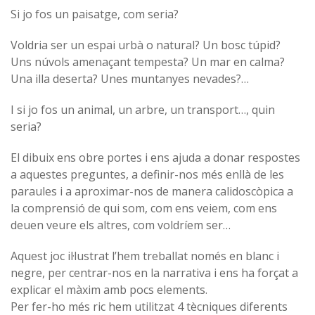
Si jo fos un paisatge, com seria?
Voldria ser un espai urbà o natural? Un bosc túpid?
Uns núvols amenaçant tempesta? Un mar en calma?
Una illa deserta? Unes muntanyes nevades?…
I si jo fos un animal, un arbre, un transport…, quin
seria?
El dibuix ens obre portes i ens ajuda a donar respostes
a aquestes preguntes, a definir-nos més enllà de les
paraules i a aproximar-nos de manera calidoscòpica a
la comprensió de qui som, com ens veiem, com ens
deuen veure els altres, com voldríem ser…
Aquest joc il·lustrat l’hem treballat només en blanc i
negre, per centrar-nos en la narrativa i ens ha forçat a
explicar el màxim amb pocs elements.
Per fer-ho més ric hem utilitzat 4 tècniques diferents