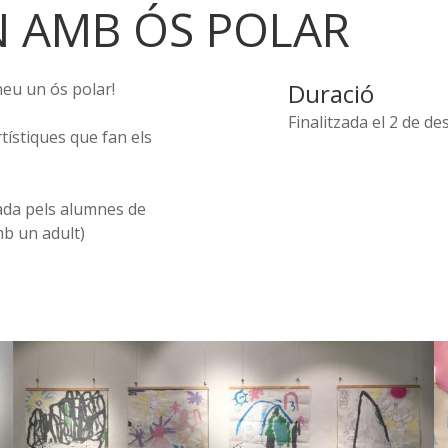
N AMB ÓS POLAR
Duració
neu un ós polar!
Finalitzada el 2 de d
tístiques que fan els
da pels alumnes de
mb un adult)