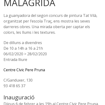
MALAGRIDA
La guanyadora del segon concurs de pintura Tat Vilà,
organitzat per l’escola Traç, ens mostra les seves
darreres obres. Una mirada oberta per captar els
colors, les llums i les textures.
De dilluns a divendres
De 10 a 14h a 16 a 21h
06/02/2020 > 28/02/2020
Entrada lliure
Centre Cívic Pere Pruna
C/Ganduxer, 130
93 418 65 37
Inauguració
Dijous 6 de febrer a les 19h al Centre Cívic Pere Pruna.