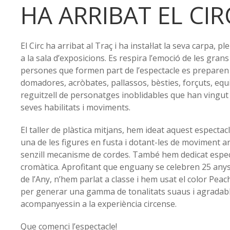
HA ARRIBAT EL CIR
El Circ ha arribat al Traç i ha instal·lat la seva carpa, ple
a la sala d’exposicions. Es respira l’emoció de les gran
persones que formen part de l’espectacle es preparen p
domadores, acròbates, pallassos, bèsties, forçuts, equil
reguitzell de personatges inoblidables que han vingut
seves habilitats i moviments.
El taller de plàstica mitjans, hem ideat aquest espectacl
una de les figures en fusta i dotant-les de moviment art
senzill mecanisme de cordes. També hem dedicat especia
cromàtica. Aprofitant que enguany se celebren 25 any
de l’Any, n’hem parlat a classe i hem usat el color Peac
per generar una gamma de tonalitats suaus i agradab
acompanyessin a la experiència circense.
Que comenci l’espectacle!