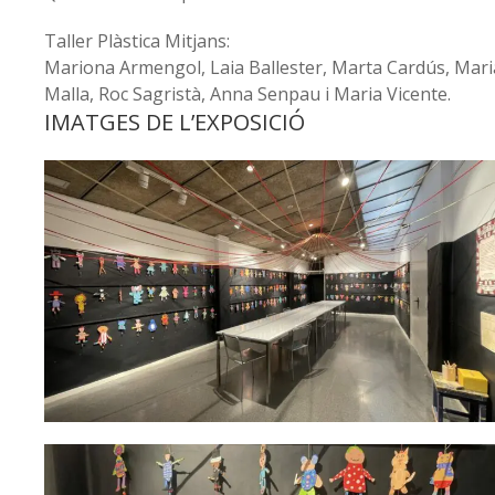
Taller Plàstica Mitjans:
Mariona Armengol, Laia Ballester, Marta Cardús, Maria
Malla, Roc Sagristà, Anna Senpau i Maria Vicente.
IMATGES DE L’EXPOSICIÓ