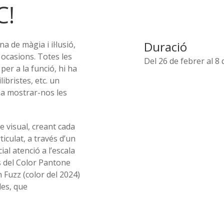
C!
Duració
na de màgia i il·lusió,
s ocasions. Totes les
Del 26 de febrer al 8
er a la funció, hi ha
ibristes, etc. un
 a mostrar-nos les
e visual, creant cada
iculat, a través d’un
l atenció a l’escala
s del Color Pantone
h Fuzz (color del 2024)
les, que