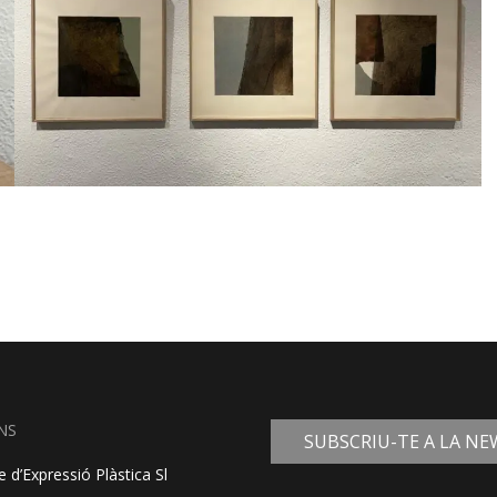
NS
SUBSCRIU-TE A LA N
 d’Expressió Plàstica Sl