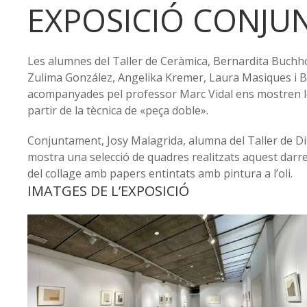
EXPOSICIÓ CONJU
Les alumnes del Taller de Ceràmica, Bernardita Buchho
Zulima González, Angelika Kremer, Laura Masiques i
acompanyades pel professor Marc Vidal ens mostren l
partir de la tècnica de «peça doble».
Conjuntament, Josy Malagrida, alumna del Taller de Dib
mostra una selecció de quadres realitzats aquest darre
del collage amb papers entintats amb pintura a l’oli.
IMATGES DE L’EXPOSICIÓ