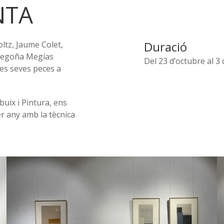
NTA
Duració
ltz, Jaume Colet,
 Begoña Megías
Del 23 d’octubre al 
es seves peces a
uix i Pintura, ens
r any amb la tècnica