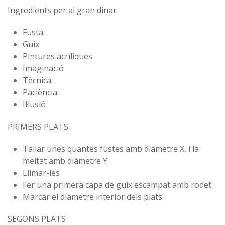
Ingredients per al gran dinar
Fusta
⁠Guix
⁠Pintures acríliques
⁠Imaginació
⁠Tècnica
⁠Paciència
⁠Il·lusió
PRIMERS PLATS
Tallar unes quantes fustes amb diàmetre X, i la
meitat amb diàmetre Y
⁠Llimar-les
⁠Fer una primera capa de guix escampat amb rodet
⁠Marcar el diàmetre interior dels plats.
SEGONS PLATS