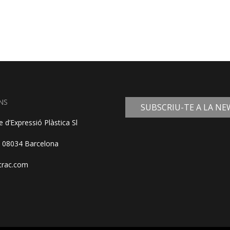
NS
SUBSCRIU-TE A LA N
 d’Expressió Plàstica Sl
, 08034 Barcelona
trac.com