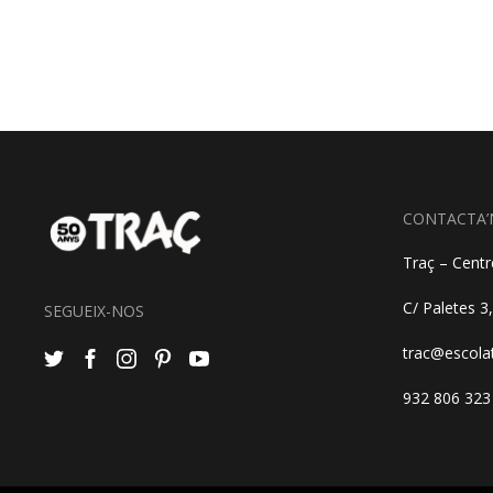
CONTACTA’
Traç – Centre
C/ Paletes 3
SEGUEIX-NOS
trac@escola
932 806 323