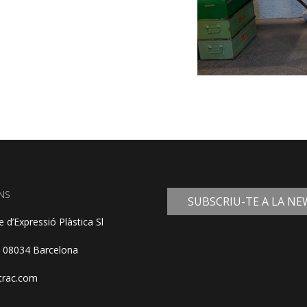
NS
SUBSCRIU-TE A LA N
 d’Expressió Plàstica Sl
, 08034 Barcelona
trac.com