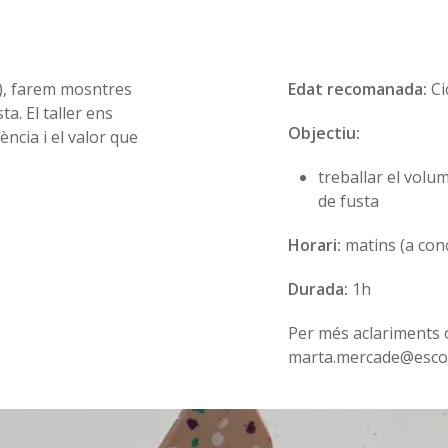
u), farem mosntres
Edat recomanada:
Ci
ta. El taller ens
Objectiu:
rència i el valor que
treballar el volu
de fusta
Horari:
matins (a con
Durada:
1h
Per més aclariments o
marta.mercade@esco