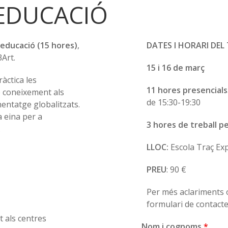
 EDUCACIÓ
educació (15 hores)
,
DATES I HORARI DEL
3Art.
15 i 16 de març
àctica les
11 hores presencials
e coneixement als
de 15:30-19:30
nentatge globalitzats.
a eina per a
3 hores de treball p
.
LLOC:
Escola Traç Exp
PREU
: 90 €
Per més aclariments o
formulari de contact
t als centres
Nom i cognoms
*