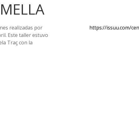
RMELLA
ones realizadas por
https://issuu.com/ce
ril. Este taller estuvo
la Traç con la