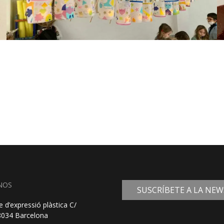
NOS
SUSCRÍBETE A LA NE
e d’expressió plàstica C/
08034 Barcelona