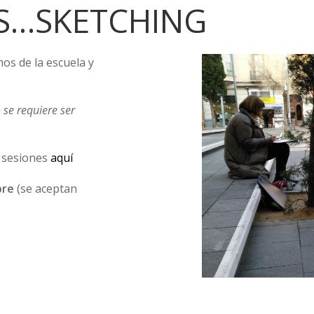
ES…SKETCHING
mos de la escuela y
 se requiere ser
s sesiones
aquí
bre
(se aceptan