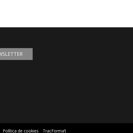
EWSLETTER
Política de cookies
TracForma’t