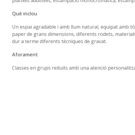
planxes additives, estampació monocromàtica, estamp
Què inclou
Un espai agradable i amb llum natural, equipat amb tò
paper de grans dimensions, diferents rodets, materials
dur a terme diferents tècniques de gravat.
Aforament
Classes en grups reduïts amb una atenció personalitz