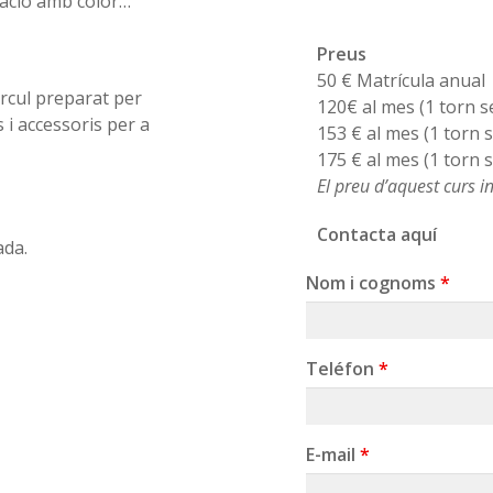
ació amb color…
Preus
50 € Matrícula anual
rcul preparat per
120€ al mes (1 torn s
 i accessoris per a
153 € al mes (1 torn 
175 € al mes (1 torn 
El preu d’aquest curs 
Contacta aquí
ada.
Nom i cognoms
*
Teléfon
*
E-mail
*