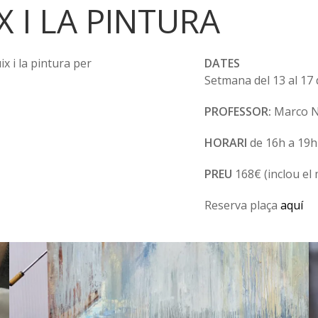
X I LA PINTURA
ix i la pintura per
DATES
Setmana del 13 al 17 d
PROFESSOR:
Marco N
HORARI
de 16h a 19h
PREU
168€ (inclou el 
Reserva plaça
aquí