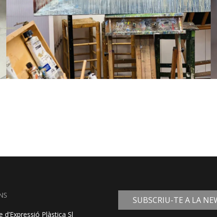
NS
SUBSCRIU-TE A LA N
 d’Expressió Plàstica Sl