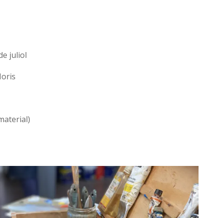
e juliol
oris
material)