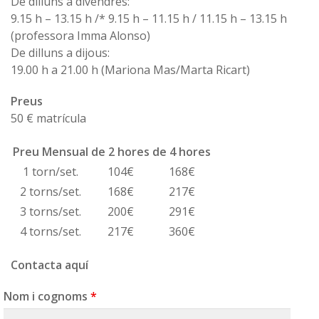
De dilluns a divendres:
9.15 h – 13.15 h /* 9.15 h – 11.15 h / 11.15 h – 13.15 h
(professora Imma Alonso)
De dilluns a dijous:
19.00 h a 21.00 h (Mariona Mas/Marta Ricart)
Preus
50 € matrícula
Preu Mensual
de 2 hores
de 4 hores
1 torn/set.
104€
168€
2 torns/set.
168€
217€
3 torns/set.
200€
291€
4 torns/set.
217€
360€
Contacta aquí
Nom i cognoms
*